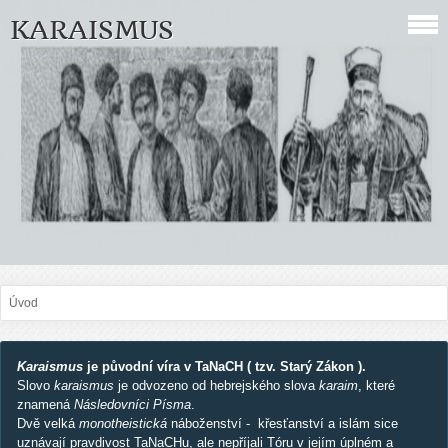
KARAISMUS
Úvod
Karaismus
je původní víra v TaNaCH ( tzv. Starý Zákon ).
Slovo
karaismus
je odvozeno od hebrejského slova
karaim
, které
znamená
Následovníci Písma
.
Dvě velká
monotheistická
náboženství - křesťanství a islám sice
uznávají pravdivost TaNaCHu, ale nepříjali Tóru v jejím úplném a