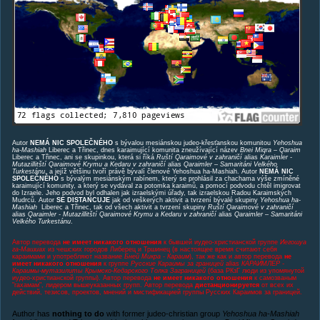
Autor
NEMÁ NIC SPOLEČNÉHO
s bývalou mesiánskou judeo-křesťanskou komunitou
Yehoshua
ha-Mashiah
Liberec a Třinec, dnes karaimující komunita zneužívající název
Bnei Miqra – Qaraim
Liberec a Třinec, ani se skupinkou, která si říká
Ruští Qaraimové v zahraničí
alias
Karaimler -
Mutazillitští Qaraimové Krymu a Kedaru v zahraničí
alias
Qaraimler – Samaritáni Velkého
Turkestánu
, a jejíž většinu tvoří právě bývalí členové Yehoshua ha-Mashiah.
Autor
NEMÁ NIC
SPOLEČNÉHO
s bývalým mesiánským rabínem, který se prohlásil za chachama výše zmíněné
karaimující komunity, a který se vydával za potomka karaimů, a pomocí podvodu chtěl imigrovat
do Izraele. Jeho podvod byl odhalen jak izraelskými úřady, tak izraelskou Radou Karaimských
Mudrců.
Autor
SE DISTANCUJE
jak od veškerých aktivit a tvrzení bývalé skupiny
Yehoshua ha-
Mashiah
Liberec a Třinec, tak od všech aktivit a tvrzení skupiny
Ruští Qaraimové v zahraničí
alias
Qaraimler - Mutazillitští Qaraimové Krymu a Kedaru v zahraničí
alias
Qaraimler – Samaritáni
Velkého Turkestánu
.
Автор перевода
не имеет никакого отношения
к бывшей иудео-христианской группе
Иегошуа
га-Машиах
из чешских городов Либерец и Тршинец (в настоящее время считают себя
караимами и употребляют название
Бней Микра - Караим
), так же как и автор перевода
не
имеет никакого отношения
к группе
Русские Караимы за границей
alias
КАРАИМЛЕР -
Караимы-мутазилиты Крымско-Кедарского Толка Заграницей
(база РКзГ люди из упомянутой
иудео-христианской группы).
Автор перевода
не имеет никакого отношения
к самозваным
"гахамам", лидером вышеуказанных групп.
Автор перевода
дистанционируется
от всех их
действий, тезисов, проектов, мнений и мистификацией группы Русских Караимов за границей.
Author has
nothing to do
with former judeo-christian group
Yehoshua ha-Mashiah