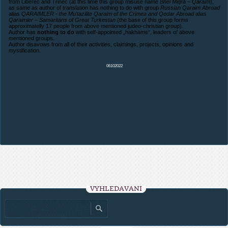
from Liberec and Trinec (at this time this group misuse name
Bnei Miqra – Qaraim
),
as same as author of translation has nothing to do with group
Russian Qaraim Abroad
alias
QARAIMLER - the Mu'tazilite Qaraim of the Crimea and Qedar Abroad
alias
Qaraimler – Samaritans of Great Turkestan
(the base of this group forms
approximatelly 17 people from above mentioned judeo-christian group).
Author has
nothing to do
with self-appointed „hakhams“, leaders of above
mentioned groups.
Author disavows from all of their activities, claimings, projects, opinions and
mystification.
06102022
VYHLEDÁVÁNÍ